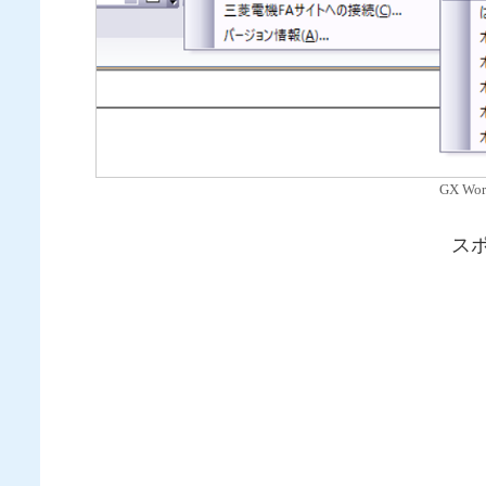
GX W
ス