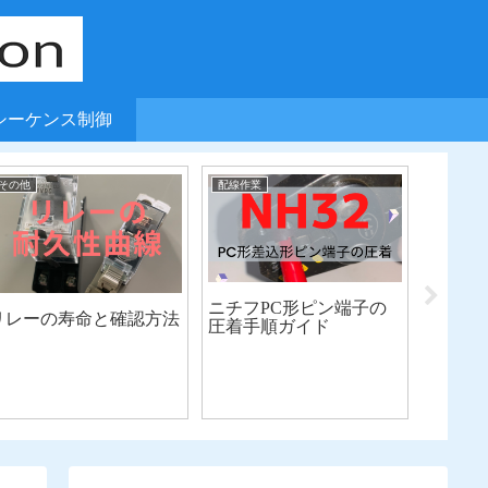
・シーケンス制御
その他
配線作業
その他
ニチフPC形ピン端子の
リレーの寿命と確認方法
【SUS】 SiO-Progra
圧着手順ガイド
セット