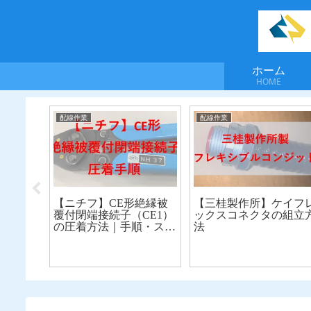
ホーム
HOME
配線作業
配線作業
いて
【ニチフ】CE形絶縁被
【三桂製作所】ケイフ
覆付閉端接続子（CE1）
ックスコネクタの組立
の圧着方法｜手順・スト
法
リップ長・良否判定・不
良原因