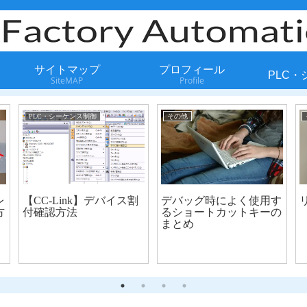
サイトマップ
プロフィール
PLC
SiteMAP
Profile
PLC・シーケンス制御
その他
レ
【CC-Link】デバイス割
デバッグ時によく使用す
方
付確認方法
るショートカットキーの
まとめ