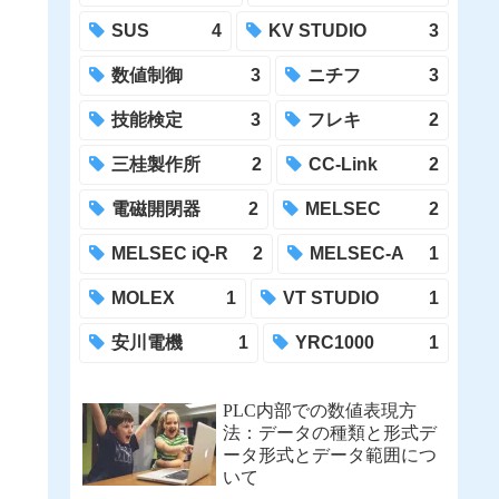
SUS
4
KV STUDIO
3
数値制御
3
ニチフ
3
技能検定
3
フレキ
2
三桂製作所
2
CC-Link
2
電磁開閉器
2
MELSEC
2
MELSEC iQ-R
2
MELSEC-A
1
MOLEX
1
VT STUDIO
1
安川電機
1
YRC1000
1
PLC内部での数値表現方
法：データの種類と形式デ
ータ形式とデータ範囲につ
いて