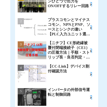
ンひとつで出力を
ON/OFFするリレー回路
プラスコモンとマイナス
コモン、NPNとPNP、ソ
ースとシンクの違い
【PLC入力ユニット選
定】
【ニチフ】CE形絶縁被
覆付閉端接続子（CE1）
の圧着方法｜手順・スト
リップ長・良否判定・不
良原因
【CC-Link】デバイス割
付確認方法
インバータの外部信号運
転と制御回路