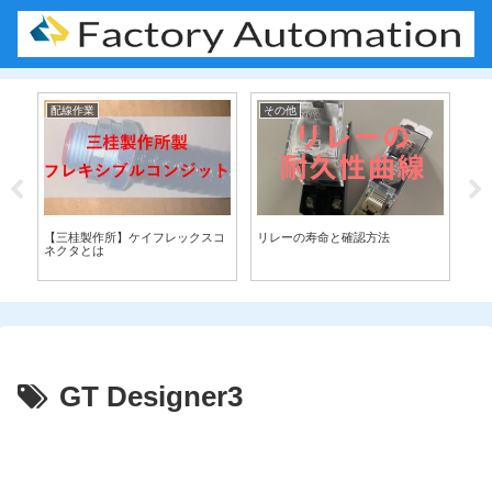
配線作業
その他
配
ーム
【三桂製作所】ケイフレックスコ
リレーの寿命と確認方法
熱
ネクタとは
配
GT Designer3